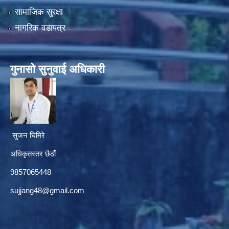
सामाजिक सुरक्षा
नागरिक वडापत्र
गुनासाे सुनुवाई अधिकारी
सुजन घिमिरे
अधिकृतस्तर छैठौं‌
9857065448
sujjang48@gmail.com