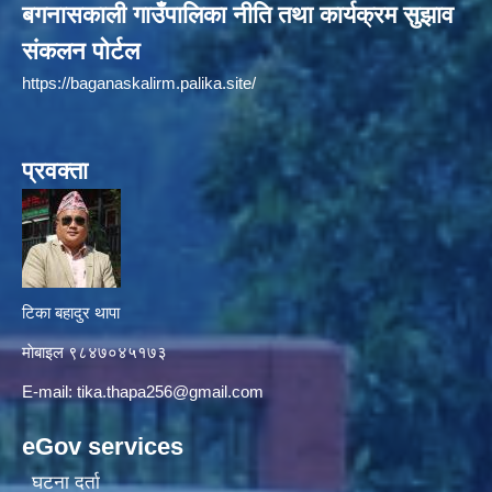
बगनासकाली गाउँपालिका नीति तथा कार्यक्रम सुझाव
संकलन पोर्टल
https://baganaskalirm.palika.site/
प्रवक्ता
टिका बहादुर थापा
माे‍बाइल ९८४७०४५१७३
E-mail:
tika.thapa256@gmail.com
eGov services
घटना दर्ता