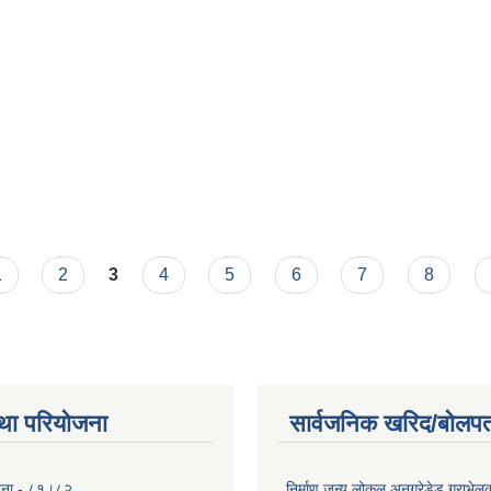
 कार्यविधि, २०७४
1
2
3
4
5
6
7
8
था परियोजना
सार्वजनिक खरिद/बोलपत
योजना - ८१।८२
निर्माण जन्य लोकल अनग्रेडेड ग्राभेल