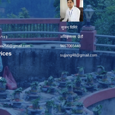
सुजन घिमिरे
४५१७३
अधिकृतस्तर छैठौं‌
apa256@gmail.com
9857065448
ices
sujjang48@gmail.com
ा
र