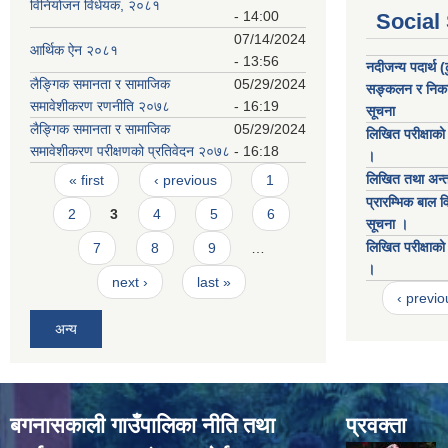
विनियोजन विधेयक, २०८१
- 14:00
Social
07/14/2024
आर्थिक ऐन २०८१
- 13:56
नदीजन्य पदार्थ (
लैङ्गिक समानता र सामाजिक
05/29/2024
सङ्कलन र निकासी
समावेशीकरण रणनीति २०७८
- 16:19
सूचना
लैङ्गिक समानता र सामाजिक
05/29/2024
लिखित परीक्षाको 
समावेशीकरण परीक्षणको प्रतिवेदन २०७८
- 16:18
।
Pages
लिखित तथा अन्तरव
« first
‹ previous
1
प्रारम्भिक बाल 
2
3
4
5
6
सूचना ।
लिखित परीक्षाको 
7
8
9
…
।
next ›
last »
‹ previo
अन्य
बगनासकाली गाउँपालिका नीति तथा
प्रवक्ता