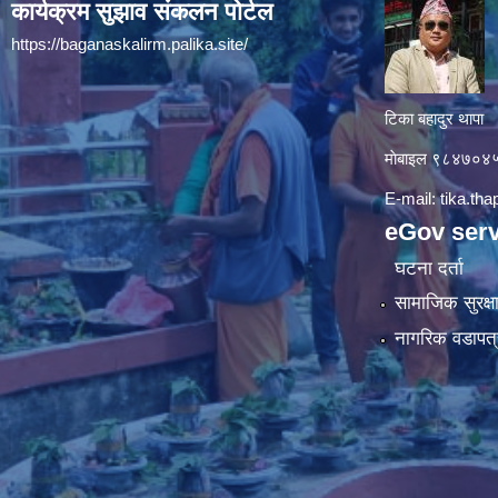
कार्यक्रम सुझाव संकलन पोर्टल
https://baganaskalirm.palika.site/
टिका बहादुर थापा
माे‍बाइल ९८४७०
E-mail:
tika.th
eGov serv
घटना दर्ता
सामाजिक सुरक्ष
नागरिक वडापत्