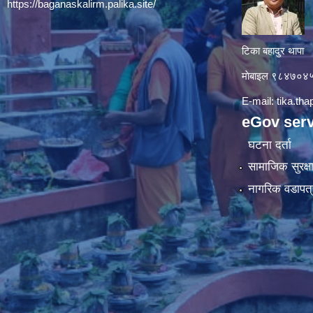
https://baganaskalirm.palika.site/
टिका बहादुर थापा
माे‍बाइल ९८४७०
E-mail:
tika.th
eGov serv
घटना दर्ता
सामाजिक सुरक्ष
नागरिक वडापत्