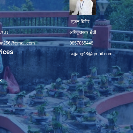
सुजन घिमिरे
४५१७३
अधिकृतस्तर छैठौं‌
apa256@gmail.com
9857065448
ices
sujjang48@gmail.com
ा
र