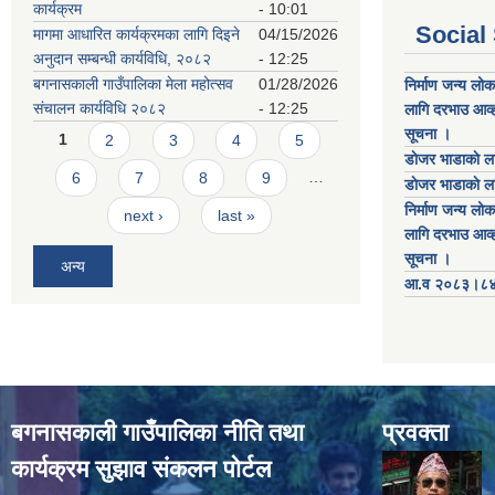
कार्यक्रम
- 10:01
Social
मागमा आधारित कार्यक्रमका लागि दिइने
04/15/2026
अनुदान सम्बन्धी कार्यविधि, २०८२
- 12:25
बगनासकाली गाउँपालिका मेला महोत्सव
01/28/2026
निर्माण जन्य लो
संचालन कार्यविधि २०८२
- 12:25
लागि दरभाउ आव्ह
Pages
सूचना ।
1
2
3
4
5
डाेजर भाडाकाे ला
6
7
8
9
…
डाेजर भाडाकाे ला
निर्माण जन्य लो
next ›
last »
लागि दरभाउ आव्ह
सूचना ।
अन्य
आ.व २०८३।८४ को
बगनासकाली गाउँपालिका नीति तथा
प्रवक्ता
कार्यक्रम सुझाव संकलन पोर्टल