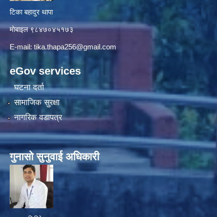
टिका बहादुर थापा
माे‍बाइल ९८४७०४५१७३
E-mail:
tika.thapa256@gmail.com
eGov services
घटना दर्ता
सामाजिक सुरक्षा
नागरिक वडापत्र
गुनासाे सुनुवाई अधिकारी