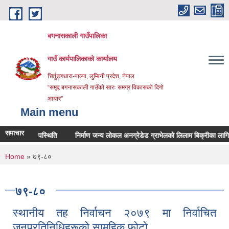
Skip to main content
बगनासकाली गाउँपालिका
गाउँ कार्यपालिकाको कार्यालय
चिर्तुङ्गधारा-पाल्पा, लुम्बिनी प्रदेश, नेपाल
“समृद्व बगनासकाली गाउँको सारः समग्र विकासको दिगो
आधार”
Main menu
समाचार
क्रममा उपस्थिति
निर्माण जन्य लोकल अनग्रेडेड ग्राभेलको लिलाम बिक्रीका लागि दरभाउ
You are here
Home
» ७९-८०
७९-८०
स्थानीय तह निर्वाचन २०७९ मा निर्वाचित
जनप्रतिनिधिहरूको सामूहिक फोटो