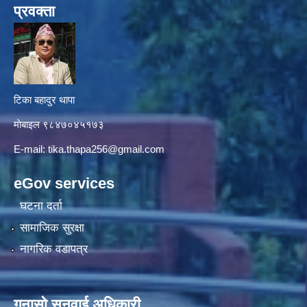
प्रवक्ता
टिका बहादुर थापा
माे‍बाइल ९८४७०४५१७३
E-mail:
tika.thapa256@gmail.com
eGov services
घटना दर्ता
सामाजिक सुरक्षा
नागरिक वडापत्र
गुनासाे सुनुवाई अधिकारी