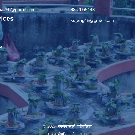
apa256@gmail.com
9857065448
ices
sujjang48@gmail.com
ा
र
© 2026 बगनासकाली गाउँपालिका
गाउँ कार्यपालिकाको कार्यालय