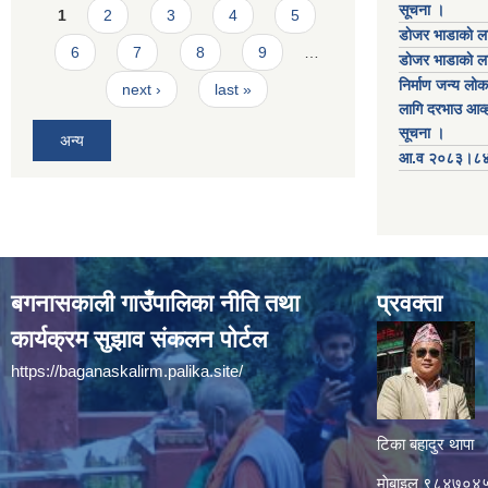
Pages
सूचना ।
1
2
3
4
5
डाेजर भाडाकाे ला
6
7
8
9
…
डाेजर भाडाकाे ला
निर्माण जन्य लो
next ›
last »
लागि दरभाउ आव्ह
सूचना ।
अन्य
आ.व २०८३।८४ को
बगनासकाली गाउँपालिका नीति तथा
प्रवक्ता
कार्यक्रम सुझाव संकलन पोर्टल
https://baganaskalirm.palika.site/
टिका बहादुर थापा
माे‍बाइल ९८४७०