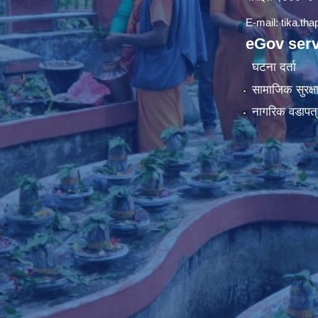
E-mail:
tika.th
eGov serv
घटना दर्ता
सामाजिक सुरक्ष
नागरिक वडापत्