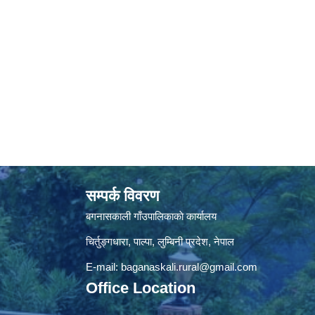
सम्पर्क विवरण
बगनासकाली गाँउपालिकाकाे कार्यालय
चिर्तुङ्गधारा, पाल्पा, लुम्बिनी प्रदेश, नेपाल
E-mail:
baganaskali.rural@gmail.com
Office Location