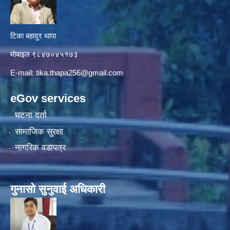
टिका बहादुर थापा
माे‍बाइल ९८४७०४५१७३
E-mail:
tika.thapa256@gmail.com
eGov services
घटना दर्ता
सामाजिक सुरक्षा
नागरिक वडापत्र
गुनासाे सुनुवाई अधिकारी