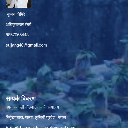
सुजन घिमिरे
अधिकृतस्तर छैठौं‌
9857065448
sujjang48@gmail.com
सम्पर्क विवरण
बगनासकाली गाँउपालिकाकाे कार्यालय
चिर्तुङ्गधारा, पाल्पा, लुम्बिनी प्रदेश, नेपाल
E-mail:
baganaskali.rural@gmail.com