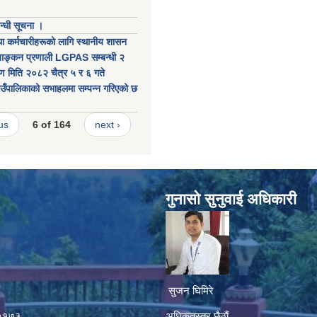
बन्धी सूचना ।
ा कर्मचारीहरूको लागि स्थानीय शासन
ल्याङ्कन प्रणाली LGPAS सम्बन्धी २
ण मिति २०८२ चैत्र ५ र ६ गते
ँपालिकाको सभाहलमा सम्पन्न गरिएको छ
us
6 of 164
next ›
गुनासाे सुनुवाई अधिकारी
सुजन घिमिरे
४५१७३
अधिकृतस्तर छैठौं‌