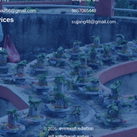
apa256@gmail.com
9857065448
ices
sujjang48@gmail.com
ा
र
© 2026 बगनासकाली गाउँपालिका
गाउँ कार्यपालिकाको कार्यालय