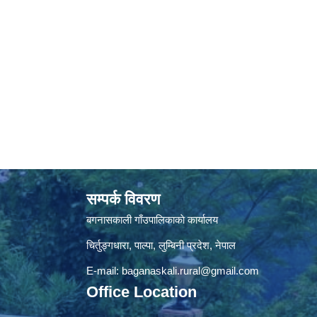
सम्पर्क विवरण
बगनासकाली गाँउपालिकाकाे कार्यालय
चिर्तुङ्गधारा, पाल्पा, लुम्बिनी प्रदेश, नेपाल
E-mail:
baganaskali.rural@gmail.com
Office Location