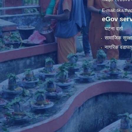
E-mail:
tika.th
eGov serv
घटना दर्ता
सामाजिक सुरक्ष
नागरिक वडापत्