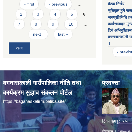
Pages
बैठक निर्णय
« first
‹ previous
…
सूचिकृत हुने सम्
2
3
4
5
6
जनप्रतिनिधि तथ
कार्यसम्पादन मू
7
8
9
10
…
दिने अभिमुखिकर
next ›
last »
बगसनासकाली गाउ
।
अन्य
‹ previo
बगनासकाली गाउँपालिका नीति तथा
प्रवक्ता
कार्यक्रम सुझाव संकलन पोर्टल
https://baganaskalirm.palika.site/
टिका बहादुर थापा
माे‍बाइल ९८४७०