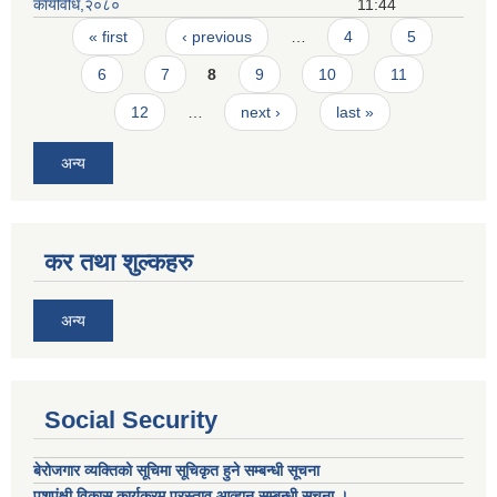
कार्यविधि,२०८०
11:44
Pages
« first
‹ previous
…
4
5
6
7
8
9
10
11
12
…
next ›
last »
अन्य
कर तथा शुल्कहरु
अन्य
Social Security
बेरोजगार व्यक्तिको सूचिमा सूचिकृत हुने सम्बन्धी सूचना
पशुपंक्षी विकास कार्यक्रम प्रस्ताव आव्हान सम्बन्धी सूचना ।