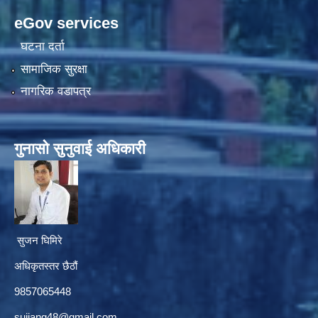
eGov services
घटना दर्ता
सामाजिक सुरक्षा
नागरिक वडापत्र
गुनासाे सुनुवाई अधिकारी
सुजन घिमिरे
अधिकृतस्तर छैठौं‌
9857065448
sujjang48@gmail.com