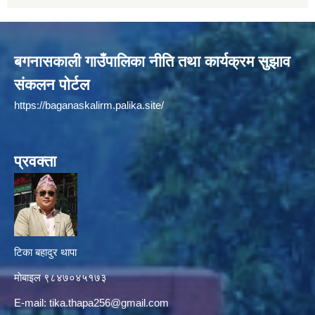
बगनासकाली गाउँपालिका नीति तथा कार्यक्रम सुझाव
संकलन पोर्टल
https://baganaskalirm.palika.site/
प्रवक्ता
टिका बहादुर थापा
माे‍बाइल ९८४७०४५१७३
E-mail:
tika.thapa256@gmail.com