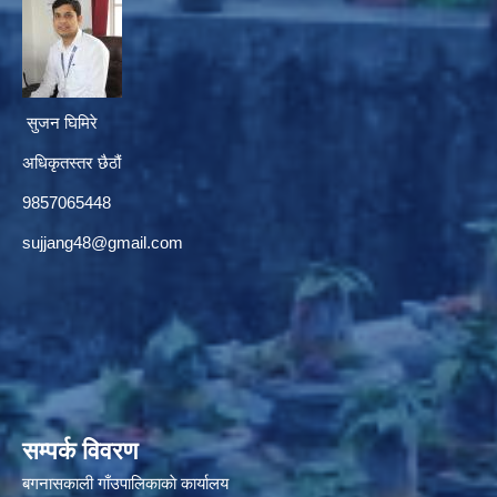
सुजन घिमिरे
अधिकृतस्तर छैठौं‌
9857065448
sujjang48@gmail.com
सम्पर्क विवरण
बगनासकाली गाँउपालिकाकाे कार्यालय