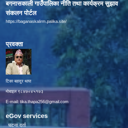
बगनासकाली गाउँपालिका नीति तथा कार्यक्रम सुझाव
संकलन पोर्टल
https://baganaskalirm.palika.site/
प्रवक्ता
टिका बहादुर थापा
माे‍बाइल ९८४७०४५१७३
E-mail:
tika.thapa256@gmail.com
eGov services
घटना दर्ता