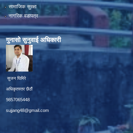
सामाजिक सुरक्षा
नागरिक वडापत्र
गुनासाे सुनुवाई अधिकारी
सुजन घिमिरे
अधिकृतस्तर छैठौं‌
9857065448
sujjang48@gmail.com