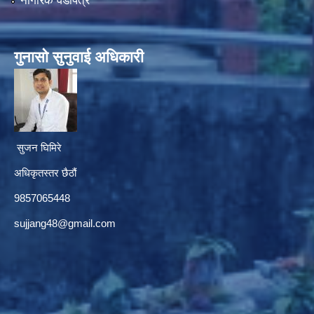
नागरिक वडापत्र
गुनासाे सुनुवाई अधिकारी
सुजन घिमिरे
अधिकृतस्तर छैठौं‌
9857065448
sujjang48@gmail.com