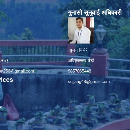
गुनासाे सुनुवाई अधिकारी
सुजन घिमिरे
४५१७३
अधिकृतस्तर छैठौं‌
apa256@gmail.com
9857065448
ices
sujjang48@gmail.com
ा
र