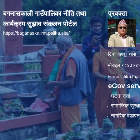
बगनासकाली गाउँपालिका नीति तथा
प्रवक्ता
कार्यक्रम सुझाव संकलन पोर्टल
https://baganaskalirm.palika.site/
टिका बहादुर थापा
माे‍बाइल ९८४७०
E-mail:
tika.th
eGov serv
घटना दर्ता
सामाजिक सुरक्ष
नागरिक वडापत्