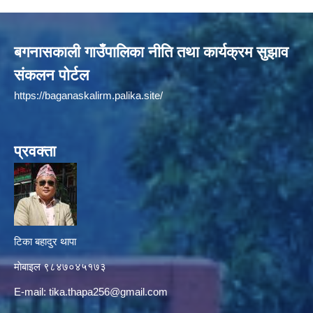
बगनासकाली गाउँपालिका नीति तथा कार्यक्रम सुझाव
संकलन पोर्टल
https://baganaskalirm.palika.site/
प्रवक्ता
टिका बहादुर थापा
माे‍बाइल ९८४७०४५१७३
E-mail:
tika.thapa256@gmail.com