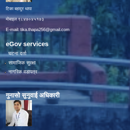
टिका बहादुर थापा
माे‍बाइल ९८४७०४५१७३
E-mail:
tika.thapa256@gmail.com
eGov services
घटना दर्ता
सामाजिक सुरक्षा
नागरिक वडापत्र
गुनासाे सुनुवाई अधिकारी