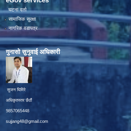
eGov services
घटना दर्ता
सामाजिक सुरक्षा
नागरिक वडापत्र
गुनासाे सुनुवाई अधिकारी
सुजन घिमिरे
अधिकृतस्तर छैठौं‌
9857065448
sujjang48@gmail.com