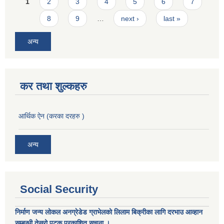
Pages
1
2
3
4
5
6
7
8
9
…
next ›
last »
अन्य
कर तथा शुल्कहरु
आर्थिक ऐन (करका दरहरु )
अन्य
Social Security
निर्माण जन्य लोकल अनग्रेडेड ग्राभेलको लिलाम बिक्रीका लागि दरभाउ आव्हान
सम्बन्धी तेस्रो पटक प्रकाशित सूचना ।