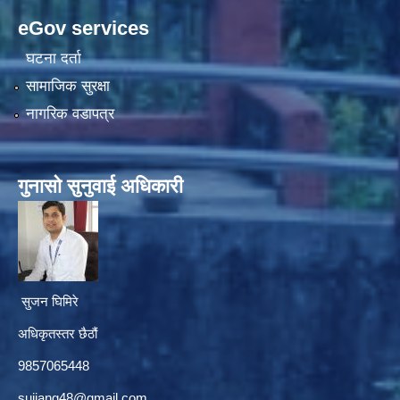
eGov services
घटना दर्ता
सामाजिक सुरक्षा
नागरिक वडापत्र
गुनासाे सुनुवाई अधिकारी
सुजन घिमिरे
अधिकृतस्तर छैठौं‌
9857065448
sujjang48@gmail.com