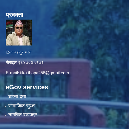
प्रवक्ता
टिका बहादुर थापा
माे‍बाइल ९८४७०४५१७३
E-mail:
tika.thapa256@gmail.com
eGov services
घटना दर्ता
सामाजिक सुरक्षा
नागरिक वडापत्र