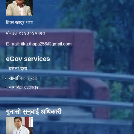
टिका बहादुर थापा
माे‍बाइल ९८४७०४५१७३
E-mail:
tika.thapa256@gmail.com
eGov services
घटना दर्ता
सामाजिक सुरक्षा
नागरिक वडापत्र
गुनासाे सुनुवाई अधिकारी