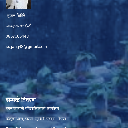
सुजन घिमिरे
अधिकृतस्तर छैठौं‌
9857065448
sujjang48@gmail.com
सम्पर्क विवरण
बगनासकाली गाँउपालिकाकाे कार्यालय
चिर्तुङ्गधारा, पाल्पा, लुम्बिनी प्रदेश, नेपाल