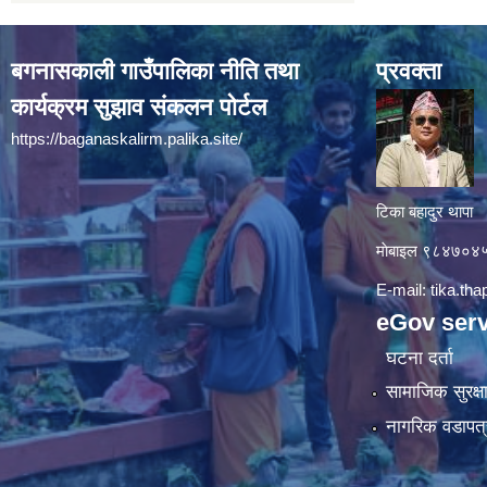
बगनासकाली गाउँपालिका नीति तथा
प्रवक्ता
कार्यक्रम सुझाव संकलन पोर्टल
https://baganaskalirm.palika.site/
टिका बहादुर थापा
माे‍बाइल ९८४७०
E-mail:
tika.th
eGov serv
घटना दर्ता
सामाजिक सुरक्ष
नागरिक वडापत्