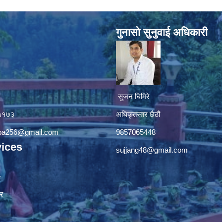
गुनासाे सुनुवाई अधिकारी
सुजन घिमिरे
४५१७३
अधिकृतस्तर छैठौं‌
apa256@gmail.com
9857065448
ices
sujjang48@gmail.com
ा
र