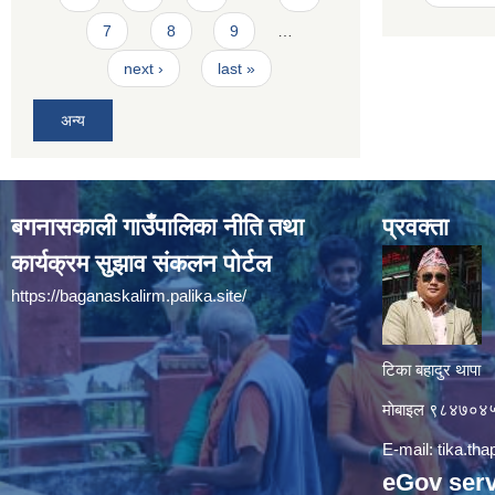
7
8
9
…
next ›
last »
अन्य
बगनासकाली गाउँपालिका नीति तथा
प्रवक्ता
कार्यक्रम सुझाव संकलन पोर्टल
https://baganaskalirm.palika.site/
टिका बहादुर थापा
माे‍बाइल ९८४७०
E-mail:
tika.th
eGov serv