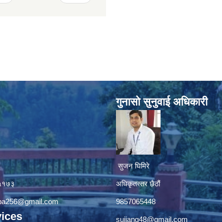
गुनासाे सुनुवाई अधिकारी
सुजन घिमिरे
४५१७३
अधिकृतस्तर छैठौं‌
apa256@gmail.com
9857065448
ices
sujjang48@gmail.com