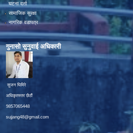
घटना दर्ता
सामाजिक सुरक्षा
नागरिक वडापत्र
गुनासाे सुनुवाई अधिकारी
सुजन घिमिरे
अधिकृतस्तर छैठौं‌
9857065448
sujjang48@gmail.com