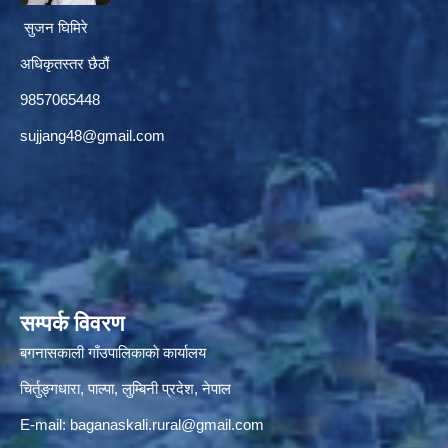
सुजन घिमिरे
अधिकृतस्तर छैठौं‌
9857065448
sujjang48@gmail.com
सम्पर्क विवरण
बगनासकाली गाँउपालिकाकाे कार्यालय
चिर्तुङ्गधारा, पाल्पा, लुम्बिनी प्रदेश, नेपाल
E-mail:
baganaskali.rural@gmail.com