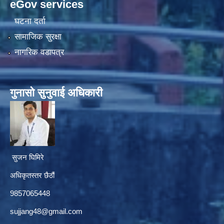
eGov services
घटना दर्ता
सामाजिक सुरक्षा
नागरिक वडापत्र
गुनासाे सुनुवाई अधिकारी
सुजन घिमिरे
अधिकृतस्तर छैठौं‌
9857065448
sujjang48@gmail.com