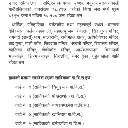
२ वटा रहेका छन् । राष्ट्रिय जनगणना, २०७८ अनुसार बगनासकाली
गाउँपालिकाको जनसंख्या १८,४९७ रहेको थियो जस मध्ये पुरुष
८३९७ जना र महिला १०,१०० जना रहेका छन् ।
धार्मिक¸ ऐतिहासिक¸ पर्यटकीय तथा महत्त्वपूर्ण स्थल- बगनास
देविस्थान¸ दर्लम महाकाली¸ महामृत्युन्जय शिवासन¸ सिद्द गुफा मन्दिर¸
रामनदी (राम्दी) धाम¸ मालारानी¸ रानीमहल क्षेत्र¸ ऋषिकेषेश्वर मन्दिर¸
बौद्द गुम्वा¸ माडी फाँट¸ सिद्दबाबा मन्दिर¸ भगवती मन्दिर¸ शिवालय मन्दिर¸
कालिका मन्दिर¸ चेचीकोट मन्दिर¸ आर्यभञ्ज्याङ्ग¸ चिलाङ्दी
भञ्ज्याङ्ग¸ झिरभञ्ज्याङ्ग¸ तिनछाँगा¸ चमेरे गुफा¸ गुडुवाखोला आदि
रहेका छन् ।
हालको वडामा समावेश भएका साविकका गा.वि.स.हरु:
वार्ड नं. १ (साविकको चिर्तुङ्धारा गा.वि.स.)
वार्ड नं. २ (साविकको पोखराथोक गा.वि.स.)
वार्ड नं. ३ (साविकको नायरनम्तलेस गा.वि.स.)
वार्ड नं. ४ (साविकको खानिछाप गा.वि.स.)
वार्ड नं. ५ (साविकको दर्लमडाँडा गा.वि.स.)