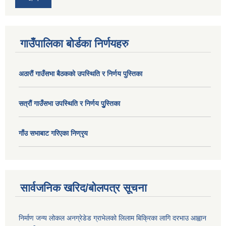
गाउँपालिका बोर्डका निर्णयहरु
अठाराैं गाउँसभा बैठकको उपस्थिति र निर्णय पुस्तिका
सत्राैं गाउँसभा उपस्थिति र निर्णय पुु्स्तिका
गाँउ सभाबाट गरिएका निण्रृय
सार्वजनिक खरिद/बोलपत्र सूचना
निर्माण जन्य लोकल अनग्रेडेड ग्राभेलको लिलाम बिक्रिका लागि दरभाउ आह्वान