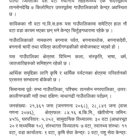
पाल्पा जिल्लाका दश वटा स्थानीय तहहरूमध्ये एक सदरमूकाम
तानसेनदेखि ७ किलोमिटर उत्तरपूर्वमा गाउँपालिकाको केन्द्र अवस्थित
छ ।
साविकका नौ वटा गा.वि.स.हरू यस गाउँपालिकामा समेटिएर हाल नौ
वटा वडा कायम भएका छन् भने केन्द्र चिर्तुङ्गधारामा रहेके छ ।
गाउँपालिकाको नामकरण बगनास पर्वत, बगनासथोक, बगनासदेवी,
बगनासे चापी तथा पवित्र कालीगण्डकीको संयोजनबाट भएको हो ।
यस गाउँपालिका क्षेत्रमा विभिन्न कला, संस्कृति, भाषा, धर्म,
जातजातिहरुको समिश्रण रहेको छ ।
आर्थिक समृद्दिका लागि कृषि र धार्मिक पर्यटनका क्षेत्रमा परिवर्तनको
प्रसस्त सम्भावना बोकेको छ ।
सिमानामा पूर्वः रम्भा गाउँपालिका¸ पश्चिमः तानसेन नगरपालिका¸ उत्तरः
कालीगण्डकी नदी तथा दक्षिणः माथागढी गाउँपालिका पर्दछन् ।
जनसंख्याः २१,३६१ जना (जनगणना २०६८)¸ २८¸८४९ जना (वास
गणना २०७६)¸ क्षेत्रफलः ८४.१६ ब.कि.मि.¸ खेतीयोग्य जमिनः
४५%¸ घरपरिवारः ५,२५२¸ सामुदायिक विध्यालयः ३० वटा (आधारभूत
२० र माध्यमिक १०)¸ संस्थागत विध्यालयः ७ वटा¸ स्वास्थ्य संस्थाः ११
वटा¸ वडा कार्यालयः ९ वटा¸ कृषि सेवा केन्द्रः २ वटा¸ पशु सेवा केन्द्रः