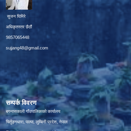
सुजन घिमिरे
अधिकृतस्तर छैठौं‌
9857065448
sujjang48@gmail.com
सम्पर्क विवरण
बगनासकाली गाँउपालिकाकाे कार्यालय
चिर्तुङ्गधारा, पाल्पा, लुम्बिनी प्रदेश, नेपाल