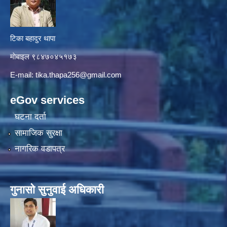
टिका बहादुर थापा
माे‍बाइल ९८४७०४५१७३
E-mail:
tika.thapa256@gmail.com
eGov services
घटना दर्ता
सामाजिक सुरक्षा
नागरिक वडापत्र
गुनासाे सुनुवाई अधिकारी