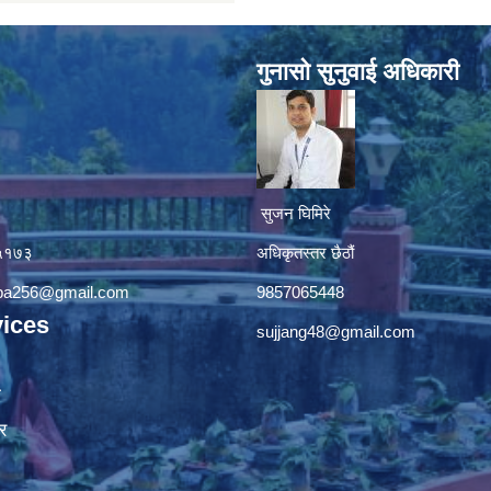
गुनासाे सुनुवाई अधिकारी
सुजन घिमिरे
४५१७३
अधिकृतस्तर छैठौं‌
apa256@gmail.com
9857065448
ices
sujjang48@gmail.com
ा
र