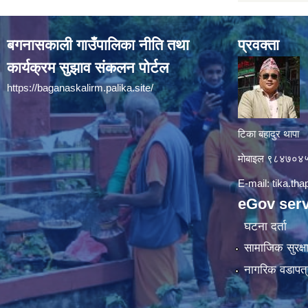
बगनासकाली गाउँपालिका नीति तथा
प्रवक्ता
कार्यक्रम सुझाव संकलन पोर्टल
https://baganaskalirm.palika.site/
टिका बहादुर थापा
माे‍बाइल ९८४७०
E-mail:
tika.th
eGov serv
घटना दर्ता
सामाजिक सुरक्ष
नागरिक वडापत्