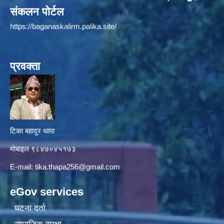
संकलन पोर्टल
https://baganaskalirm.palika.site/
प्रवक्ता
टिका बहादुर थापा
माे‍बाइल ९८४७०४५१७३
E-mail:
tika.thapa256@gmail.com
eGov services
घटना दर्ता