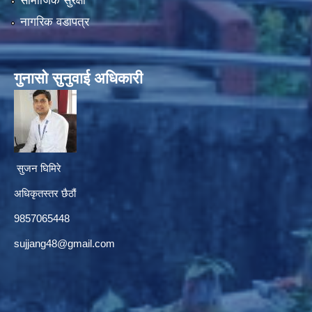
सामाजिक सुरक्षा
नागरिक वडापत्र
गुनासाे सुनुवाई अधिकारी
सुजन घिमिरे
अधिकृतस्तर छैठौं‌
9857065448
sujjang48@gmail.com