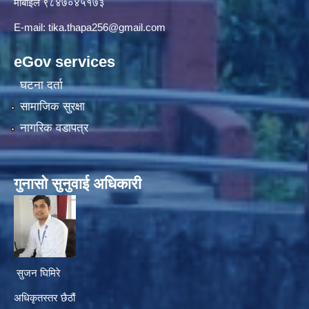
माे‍बाइल ९८४७०४५१७३
E-mail:
tika.thapa256@gmail.com
eGov services
घटना दर्ता
सामाजिक सुरक्षा
नागरिक वडापत्र
गुनासाे सुनुवाई अधिकारी
सुजन घिमिरे
अधिकृतस्तर छैठौं‌