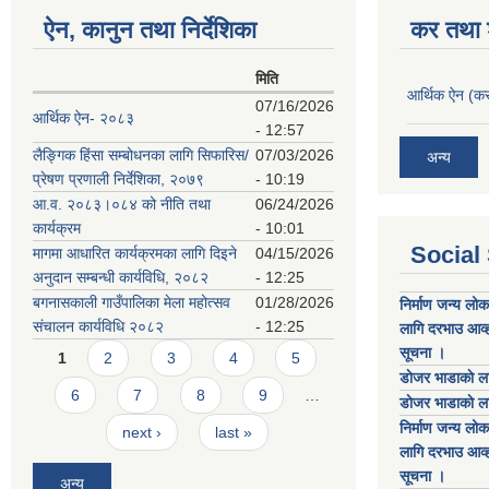
ऐन, कानुन तथा निर्देशिका
कर तथा श
मिति
आर्थिक ऐन (कर
07/16/2026
आर्थिक ऐन- २०८३
- 12:57
लैङ्गिक हिंसा सम्बोधनका लागि सिफारिस/
07/03/2026
अन्य
प्रेषण प्रणाली निर्देशिका, २०७९
- 10:19
आ.व. २०८३।०८४ को नीति तथा
06/24/2026
कार्यक्रम
- 10:01
Social
मागमा आधारित कार्यक्रमका लागि दिइने
04/15/2026
अनुदान सम्बन्धी कार्यविधि, २०८२
- 12:25
बगनासकाली गाउँपालिका मेला महोत्सव
01/28/2026
निर्माण जन्य लो
संचालन कार्यविधि २०८२
- 12:25
लागि दरभाउ आव्ह
Pages
सूचना ।
1
2
3
4
5
डाेजर भाडाकाे ला
6
7
8
9
…
डाेजर भाडाकाे ला
निर्माण जन्य लो
next ›
last »
लागि दरभाउ आव्ह
सूचना ।
अन्य