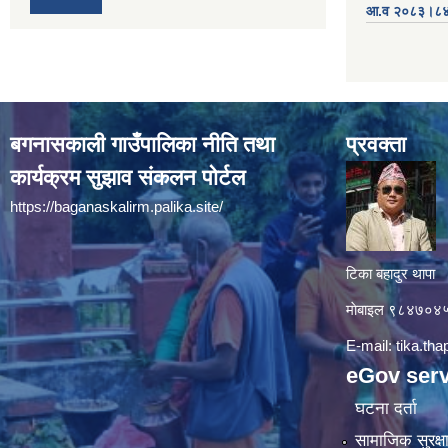
आ.व २०८३।८४ को
बगनासकाली गाउँपालिका नीति तथा
प्रवक्ता
कार्यक्रम सुझाव संकलन पोर्टल
https://baganaskalirm.palika.site/
टिका बहादुर थापा
माे‍बाइल ९८४७०
E-mail:
tika.th
eGov serv
घटना दर्ता
सामाजिक सुरक्ष