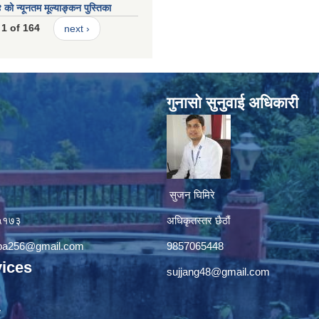
 न्यूनतम मूल्याङ्कन पुस्तिका
1 of 164
next ›
गुनासाे सुनुवाई अधिकारी
सुजन घिमिरे
४५१७३
अधिकृतस्तर छैठौं‌
apa256@gmail.com
9857065448
ices
sujjang48@gmail.com
ा