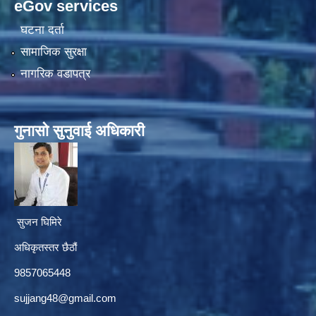
eGov services
घटना दर्ता
सामाजिक सुरक्षा
नागरिक वडापत्र
गुनासाे सुनुवाई अधिकारी
सुजन घिमिरे
अधिकृतस्तर छैठौं‌
9857065448
sujjang48@gmail.com