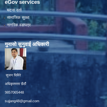
eGov services
घटना दर्ता
सामाजिक सुरक्षा
नागरिक वडापत्र
गुनासाे सुनुवाई अधिकारी
सुजन घिमिरे
अधिकृतस्तर छैठौं‌
9857065448
sujjang48@gmail.com