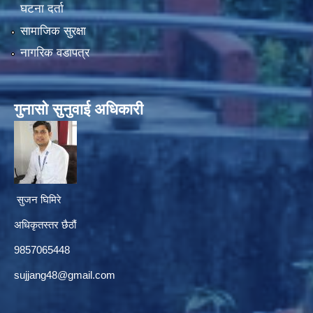
घटना दर्ता
सामाजिक सुरक्षा
नागरिक वडापत्र
गुनासाे सुनुवाई अधिकारी
सुजन घिमिरे
अधिकृतस्तर छैठौं‌
9857065448
sujjang48@gmail.com