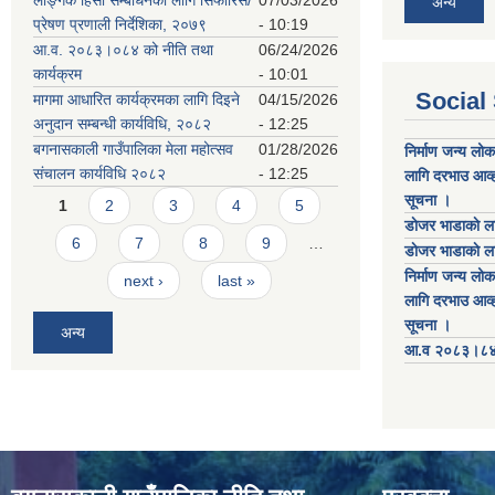
लैङ्गिक हिंसा सम्बोधनका लागि सिफारिस/
07/03/2026
अन्य
प्रेषण प्रणाली निर्देशिका, २०७९
- 10:19
आ.व. २०८३।०८४ को नीति तथा
06/24/2026
कार्यक्रम
- 10:01
Social
मागमा आधारित कार्यक्रमका लागि दिइने
04/15/2026
अनुदान सम्बन्धी कार्यविधि, २०८२
- 12:25
बगनासकाली गाउँपालिका मेला महोत्सव
01/28/2026
निर्माण जन्य लो
संचालन कार्यविधि २०८२
- 12:25
लागि दरभाउ आव्ह
Pages
सूचना ।
1
2
3
4
5
डाेजर भाडाकाे ला
6
7
8
9
…
डाेजर भाडाकाे ला
निर्माण जन्य लो
next ›
last »
लागि दरभाउ आव्ह
सूचना ।
अन्य
आ.व २०८३।८४ को