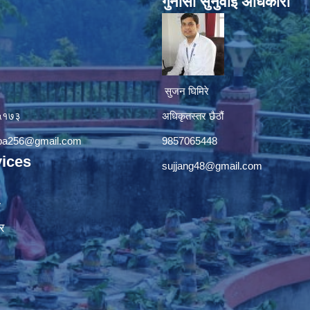
गुनासाे सुनुवाई अधिकारी
सुजन घिमिरे
४५१७३
अधिकृतस्तर छैठौं‌
apa256@gmail.com
9857065448
ices
sujjang48@gmail.com
ा
र