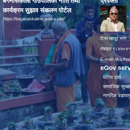
बगनासकाली गाउँपालिका नीति तथा
प्रवक्ता
कार्यक्रम सुझाव संकलन पोर्टल
https://baganaskalirm.palika.site/
टिका बहादुर थापा
माे‍बाइल ९८४७०
E-mail:
tika.th
eGov serv
घटना दर्ता
सामाजिक सुरक्ष
नागरिक वडापत्