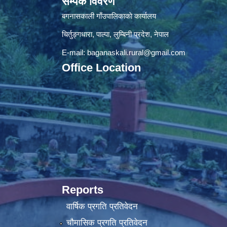
सम्पर्क विवरण
बगनासकाली गाँउपालिकाकाे कार्यालय
चिर्तुङ्गधारा, पाल्पा, लुम्बिनी प्रदेश, नेपाल
E-mail:
baganaskali.rural@gmail.com
Office Location
Reports
वार्षिक प्रगति प्रतिवेदन
चौमासिक प्रगति प्रतिवेदन