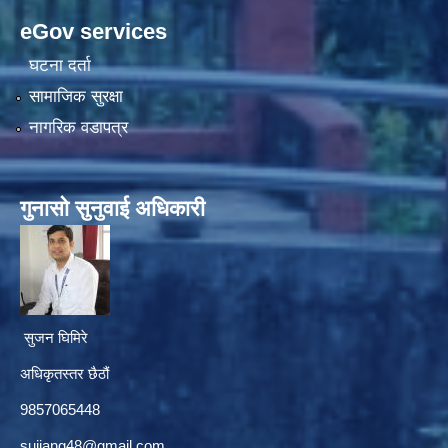
eGov services
घटना दर्ता
सामाजिक सुरक्षा
नागरिक वडापत्र
गुनासाे सुनुवाई अधिकारी
सुजन घिमिरे
अधिकृतस्तर छैठौं‌
9857065448
sujjang48@gmail.com