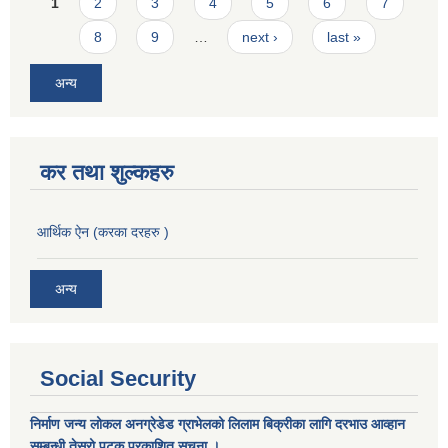
Pages
1
2
3
4
5
6
7
8
9
…
next ›
last »
अन्य
कर तथा शुल्कहरु
आर्थिक ऐन (करका दरहरु )
अन्य
Social Security
निर्माण जन्य लोकल अनग्रेडेड ग्राभेलको लिलाम बिक्रीका लागि दरभाउ आव्हान
सम्बन्धी तेस्रो पटक प्रकाशित सूचना ।