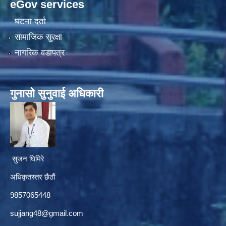
eGov services
घटना दर्ता
सामाजिक सुरक्षा
नागरिक वडापत्र
गुनासाे सुनुवाई अधिकारी
सुजन घिमिरे
अधिकृतस्तर छैठौं‌
9857065448
sujjang48@gmail.com