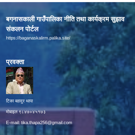
बगनासकाली गाउँपालिका नीति तथा कार्यक्रम सुझाव
संकलन पोर्टल
https://baganaskalirm.palika.site/
प्रवक्ता
टिका बहादुर थापा
माे‍बाइल ९८४७०४५१७३
E-mail:
tika.thapa256@gmail.com