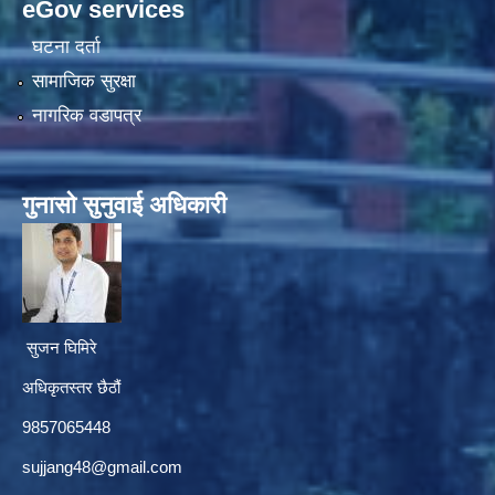
eGov services
घटना दर्ता
सामाजिक सुरक्षा
नागरिक वडापत्र
गुनासाे सुनुवाई अधिकारी
सुजन घिमिरे
अधिकृतस्तर छैठौं‌
9857065448
sujjang48@gmail.com