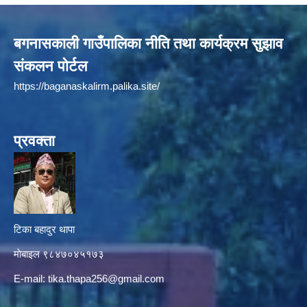
बगनासकाली गाउँपालिका नीति तथा कार्यक्रम सुझाव
संकलन पोर्टल
https://baganaskalirm.palika.site/
प्रवक्ता
टिका बहादुर थापा
माे‍बाइल ९८४७०४५१७३
E-mail:
tika.thapa256@gmail.com