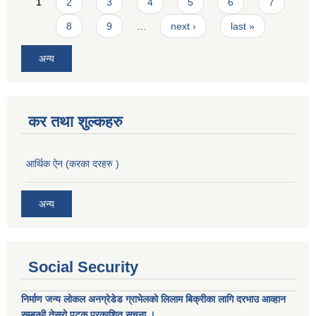
Pages
1
2
3
4
5
6
7
8
9
…
next ›
last »
अन्य
कर तथा शुल्कहरु
आर्थिक ऐन (करका दरहरु )
अन्य
Social Security
निर्माण जन्य लोकल अनग्रेडेड ग्राभेलको लिलाम बिक्रीका लागि दरभाउ आव्हान
सम्बन्धी तेस्रो पटक प्रकाशित सूचना ।