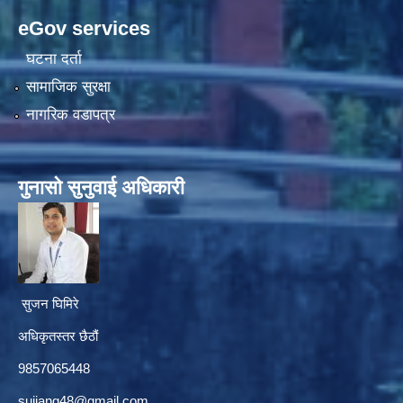
eGov services
घटना दर्ता
सामाजिक सुरक्षा
नागरिक वडापत्र
गुनासाे सुनुवाई अधिकारी
सुजन घिमिरे
अधिकृतस्तर छैठौं‌
9857065448
sujjang48@gmail.com