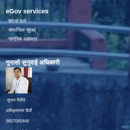
eGov services
घटना दर्ता
सामाजिक सुरक्षा
नागरिक वडापत्र
गुनासाे सुनुवाई अधिकारी
सुजन घिमिरे
अधिकृतस्तर छैठौं‌
9857065448