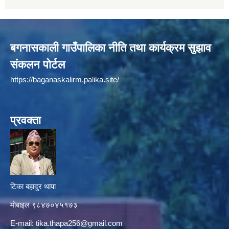
बगनासकाली गाउँपालिका नीति तथा कार्यक्रम सुझाव
संकलन पोर्टल
https://baganaskalirm.palika.site/
प्रवक्ता
टिका बहादुर थापा
माे‍बाइल ९८४७०४५१७३
E-mail:
tika.thapa256@gmail.com