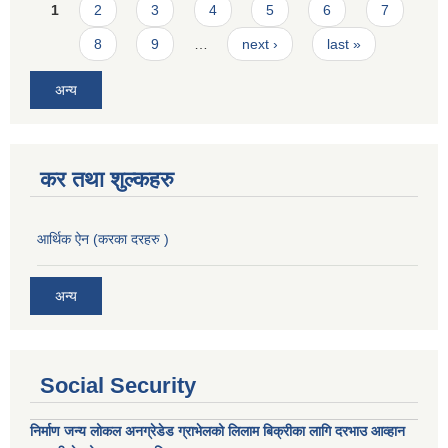
Pages
1
2
3
4
5
6
7
8
9
…
next ›
last »
अन्य
कर तथा शुल्कहरु
आर्थिक ऐन (करका दरहरु )
अन्य
Social Security
निर्माण जन्य लोकल अनग्रेडेड ग्राभेलको लिलाम बिक्रीका लागि दरभाउ आव्हान