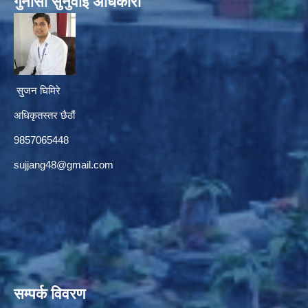
गुनासाे सुनुवाई अधिकारी
सुजन घिमिरे
अधिकृतस्तर छैठौं‌
9857065448
sujjang48@gmail.com
सम्पर्क विवरण