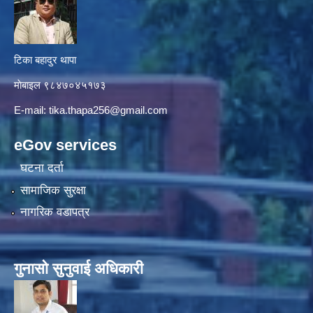
टिका बहादुर थापा
माे‍बाइल ९८४७०४५१७३
E-mail:
tika.thapa256@gmail.com
eGov services
घटना दर्ता
सामाजिक सुरक्षा
नागरिक वडापत्र
गुनासाे सुनुवाई अधिकारी