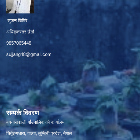
सुजन घिमिरे
अधिकृतस्तर छैठौं‌
9857065448
sujjang48@gmail.com
सम्पर्क विवरण
बगनासकाली गाँउपालिकाकाे कार्यालय
चिर्तुङ्गधारा, पाल्पा, लुम्बिनी प्रदेश, नेपाल