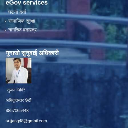
eGov services
घटना दर्ता
सामाजिक सुरक्षा
नागरिक वडापत्र
गुनासाे सुनुवाई अधिकारी
सुजन घिमिरे
अधिकृतस्तर छैठौं‌
9857065448
sujjang48@gmail.com