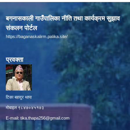
बगनासकाली गाउँपालिका नीति तथा कार्यक्रम सुझाव
संकलन पोर्टल
https://baganaskalirm.palika.site/
प्रवक्ता
टिका बहादुर थापा
माे‍बाइल ९८४७०४५१७३
E-mail:
tika.thapa256@gmail.com