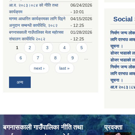
आ.व. २०८३।०८४ को नीति तथा
06/24/2026
कार्यक्रम
- 10:01
Social
मागमा आधारित कार्यक्रमका लागि दिइने
04/15/2026
अनुदान सम्बन्धी कार्यविधि, २०८२
- 12:25
बगनासकाली गाउँपालिका मेला महोत्सव
01/28/2026
निर्माण जन्य लो
संचालन कार्यविधि २०८२
- 12:25
लागि दरभाउ आव्ह
Pages
सूचना ।
1
2
3
4
5
डाेजर भाडाकाे ला
6
7
8
9
…
डाेजर भाडाकाे ला
निर्माण जन्य लो
next ›
last »
लागि दरभाउ आव्ह
सूचना ।
अन्य
आ.व २०८३।८४ को
बगनासकाली गाउँपालिका नीति तथा
प्रवक्ता