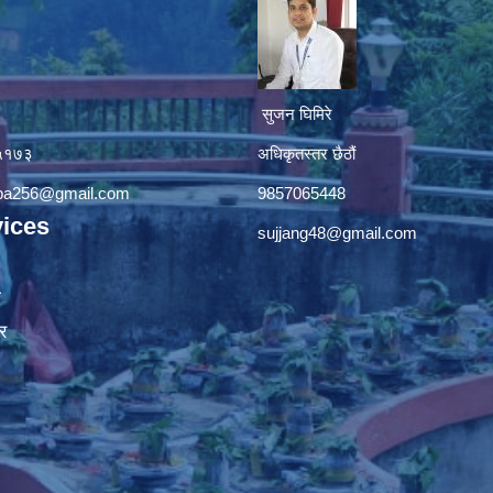
सुजन घिमिरे
४५१७३
अधिकृतस्तर छैठौं‌
apa256@gmail.com
9857065448
ices
sujjang48@gmail.com
ा
र