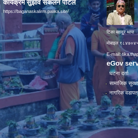
कार्यक्रम सुझाव संकलन पोर्टल
https://baganaskalirm.palika.site/
टिका बहादुर थापा
माे‍बाइल ९८४७०
E-mail:
tika.th
eGov serv
घटना दर्ता
सामाजिक सुरक्ष
नागरिक वडापत्