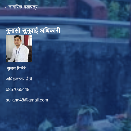
नागरिक वडापत्र
गुनासाे सुनुवाई अधिकारी
सुजन घिमिरे
अधिकृतस्तर छैठौं‌
9857065448
sujjang48@gmail.com