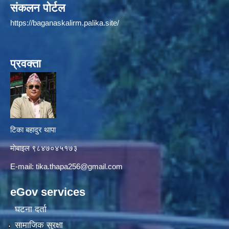
संकलन पोर्टल
https://baganaskalirm.palika.site/
प्रवक्ता
टिका बहादुर थापा
माे‍बाइल ९८४७०४५१७३
E-mail:
tika.thapa256@gmail.com
eGov services
घटना दर्ता
सामाजिक सुरक्षा