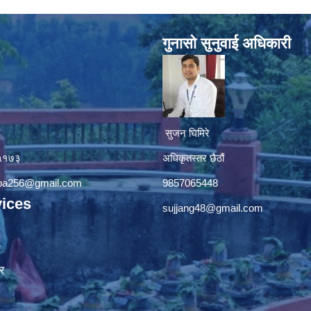
गुनासाे सुनुवाई अधिकारी
सुजन घिमिरे
४५१७३
अधिकृतस्तर छैठौं‌
apa256@gmail.com
9857065448
ices
sujjang48@gmail.com
ा
र