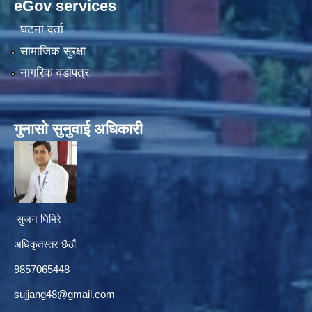
eGov services
घटना दर्ता
सामाजिक सुरक्षा
नागरिक वडापत्र
गुनासाे सुनुवाई अधिकारी
सुजन घिमिरे
अधिकृतस्तर छैठौं‌
9857065448
sujjang48@gmail.com