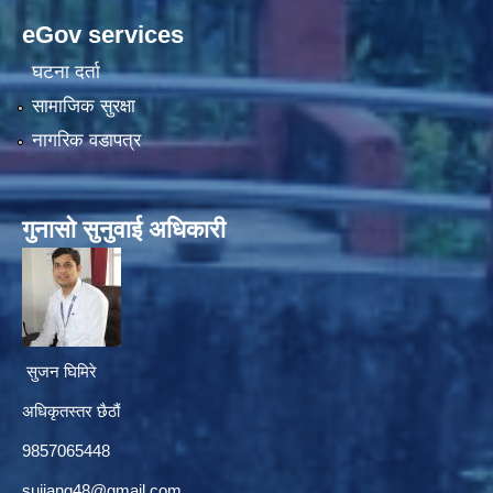
eGov services
घटना दर्ता
सामाजिक सुरक्षा
नागरिक वडापत्र
गुनासाे सुनुवाई अधिकारी
सुजन घिमिरे
अधिकृतस्तर छैठौं‌
9857065448
sujjang48@gmail.com