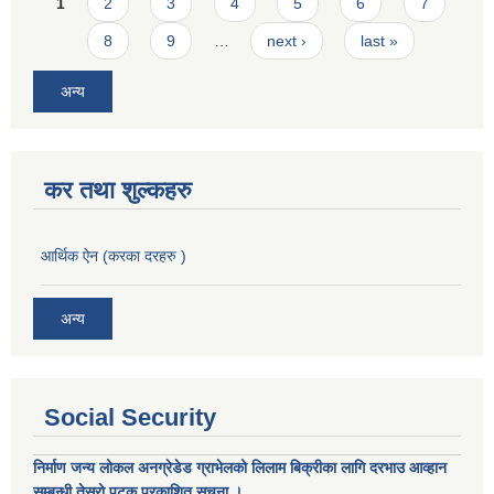
Pages
1
2
3
4
5
6
7
8
9
…
next ›
last »
अन्य
कर तथा शुल्कहरु
आर्थिक ऐन (करका दरहरु )
अन्य
Social Security
निर्माण जन्य लोकल अनग्रेडेड ग्राभेलको लिलाम बिक्रीका लागि दरभाउ आव्हान
सम्बन्धी तेस्रो पटक प्रकाशित सूचना ।