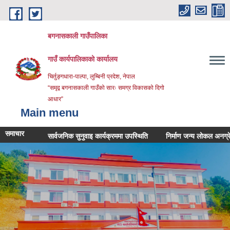
Skip to main content
बगनासकाली गाउँपालिका
गाउँ कार्यपालिकाको कार्यालय
चिर्तुङ्गधारा-पाल्पा, लुम्बिनी प्रदेश, नेपाल
“समृद्व बगनासकाली गाउँको सारः समग्र विकासको दिगो
आधार”
Main menu
समाचार
सार्वजनिक सुनुवाइ कार्यक्रममा उपस्थिति
निर्माण जन्य लोकल अनग्रेडेड ग्