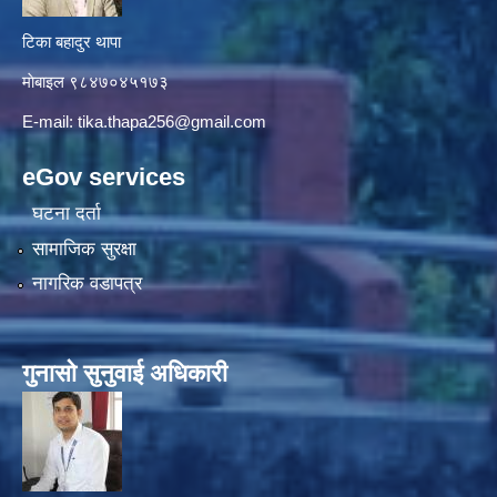
टिका बहादुर थापा
माे‍बाइल ९८४७०४५१७३
E-mail:
tika.thapa256@gmail.com
eGov services
घटना दर्ता
सामाजिक सुरक्षा
नागरिक वडापत्र
गुनासाे सुनुवाई अधिकारी