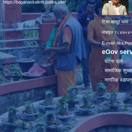
https://baganaskalirm.palika.site/
टिका बहादुर थापा
माे‍बाइल ९८४७०
E-mail:
tika.th
eGov serv
घटना दर्ता
सामाजिक सुरक्ष
नागरिक वडापत्