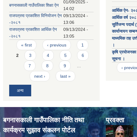
01/09/2025 -
बगनासकाली गाउँपालिका शिक्षा ऐन
14:02
आर्थिक ऐन- २०
राजपत्रमा प्रकाशित विनियोजन ऐन
09/13/2024 -
आर्थिक वर्ष २०
-२०८१
13:06
सुर्तिजन्य पदार्थ
राजपत्रमा प्रकाशित आर्थिक ऐन
09/13/2024 -
कार्यान्वयन सम्ब
-२०८१
13:05
माध्यमिक तह उत्त
Pages
« first
‹ previous
1
।
कृषि प्रयोजनका ल
2
3
4
5
6
सूचना ।
7
8
9
…
‹ previo
next ›
last »
अन्य
बगनासकाली गाउँपालिका नीति तथा
प्रवक्ता
कार्यक्रम सुझाव संकलन पोर्टल