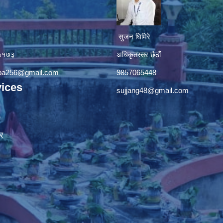
सुजन घिमिरे
४५१७३
अधिकृतस्तर छैठौं‌
apa256@gmail.com
9857065448
ices
sujjang48@gmail.com
ा
र