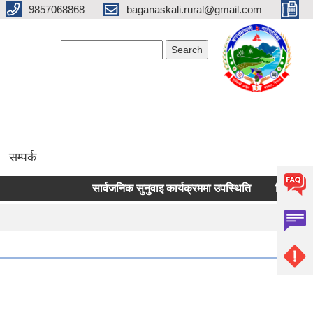
9857068868
baganaskali.rural@gmail.com
Search form
Search
सम्पर्क
सार्वजनिक सुनुवाइ कार्यक्रममा उपस्थिति
निर्माण जन्य लोक