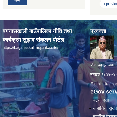
अन्य
‹ previo
बगनासकाली गाउँपालिका नीति तथा
प्रवक्ता
कार्यक्रम सुझाव संकलन पोर्टल
https://baganaskalirm.palika.site/
टिका बहादुर थापा
माे‍बाइल ९८४७०
E-mail:
tika.th
eGov serv
घटना दर्ता
सामाजिक सुरक्ष
नागरिक वडापत्