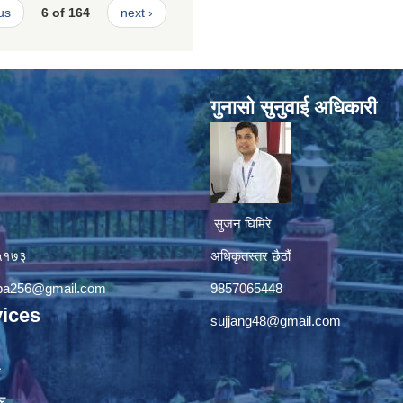
us
6 of 164
next ›
गुनासाे सुनुवाई अधिकारी
सुजन घिमिरे
४५१७३
अधिकृतस्तर छैठौं‌
apa256@gmail.com
9857065448
ices
sujjang48@gmail.com
ा
र